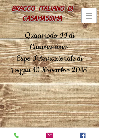
BRACCO ITALIANO
DI
CASAMASSIMA
Quasimodo II di
Casamassima
Expo Internazionale di
Foggia 10 Novembre 2018