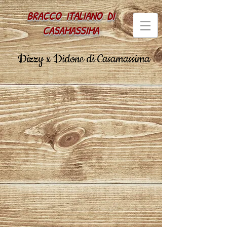
BRACCO ITALIANO
DI
CASAMASSIMA
Dizzy x Didone di Casamassima